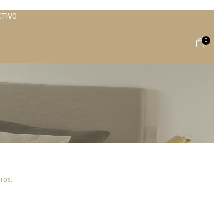
CTIVO
0
ros.