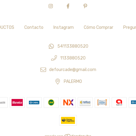
DUCTOS
Contacto
Instagram
Cómo Comprar
Pregu
541133880520
1133880520
defourcade@gmail.com
PALERMO