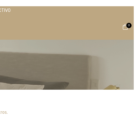
CTIVO
0
ros.