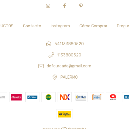
DUCTOS
Contacto
Instagram
Cómo Comprar
Pregu
541133880520
1133880520
defourcade@gmail.com
PALERMO